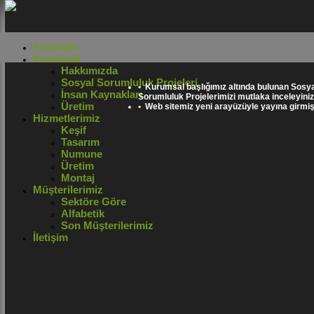
Anasayfa
Kurumsal
Hakkımızda
Sosyal Sorumluluk Projeleri
• Kurumsal başlığımız altında bulunan Sosya
İnsan Kaynakları
Sorumluluk Projelerimizi mutlaka inceleyiniz
Üretim
• Web sitemiz yeni arayüzüyle yayına girmişt
Hizmetlerimiz
Keşif
Tasarım
Numune
Üretim
Montaj
Müşterilerimiz
Sektöre Göre
Alfabetik
Son Müşterilerimiz
İletişim