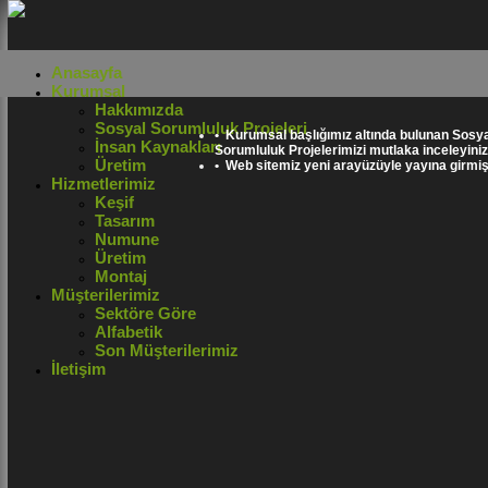
Anasayfa
Kurumsal
Hakkımızda
Sosyal Sorumluluk Projeleri
• Kurumsal başlığımız altında bulunan Sosya
İnsan Kaynakları
Sorumluluk Projelerimizi mutlaka inceleyiniz
Üretim
• Web sitemiz yeni arayüzüyle yayına girmişt
Hizmetlerimiz
Keşif
Tasarım
Numune
Üretim
Montaj
Müşterilerimiz
Sektöre Göre
Alfabetik
Son Müşterilerimiz
İletişim