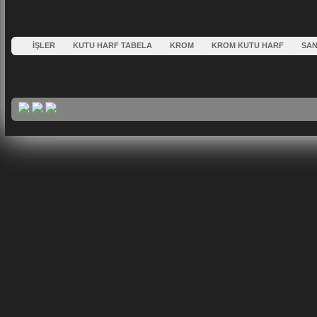
İŞLER
KUTU HARF TABELA
KROM
KROM KUTU HARF
SAN