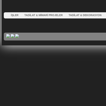
İŞLER
TADİLAT & MİMARİ PROJELER
TADİLAT & DEKORASYON