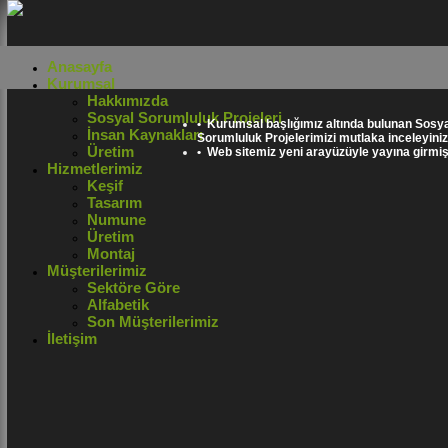
Anasayfa
Kurumsal
Hakkımızda
Sosyal Sorumluluk Projeleri
• Kurumsal başlığımız altında bulunan Sosya
İnsan Kaynakları
Sorumluluk Projelerimizi mutlaka inceleyiniz
Üretim
• Web sitemiz yeni arayüzüyle yayına girmişt
Hizmetlerimiz
Keşif
Tasarım
Numune
Üretim
Montaj
Müşterilerimiz
Sektöre Göre
Alfabetik
Son Müşterilerimiz
İletişim