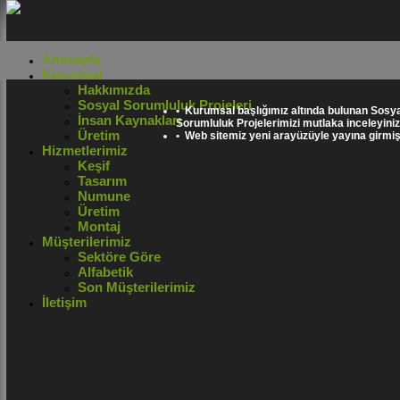
Anasayfa
Kurumsal
Hakkımızda
Sosyal Sorumluluk Projeleri
• Kurumsal başlığımız altında bulunan Sosya
İnsan Kaynakları
Sorumluluk Projelerimizi mutlaka inceleyiniz
Üretim
• Web sitemiz yeni arayüzüyle yayına girmişt
Hizmetlerimiz
Keşif
Tasarım
Numune
Üretim
Montaj
Müşterilerimiz
Sektöre Göre
Alfabetik
Son Müşterilerimiz
İletişim