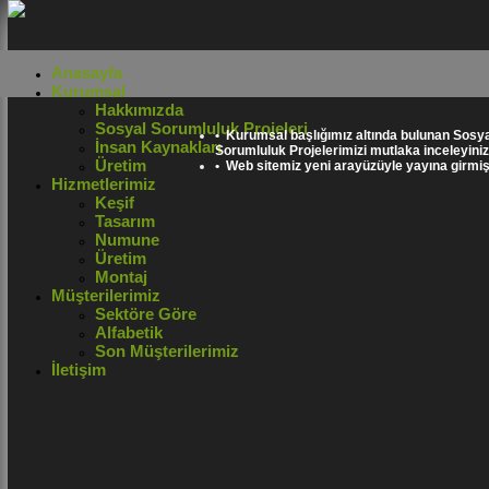
Anasayfa
Kurumsal
Hakkımızda
Sosyal Sorumluluk Projeleri
• Kurumsal başlığımız altında bulunan Sosya
İnsan Kaynakları
Sorumluluk Projelerimizi mutlaka inceleyiniz
Üretim
• Web sitemiz yeni arayüzüyle yayına girmişt
Hizmetlerimiz
Keşif
Tasarım
Numune
Üretim
Montaj
Müşterilerimiz
Sektöre Göre
Alfabetik
Son Müşterilerimiz
İletişim