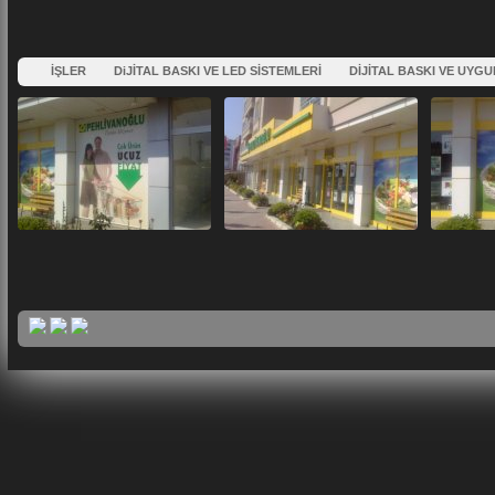
İŞLER
DiJİTAL BASKI VE LED SİSTEMLERİ
DİJİTAL BASKI VE UYG